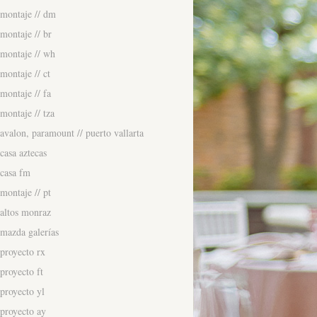
montaje // dm
montaje // br
montaje // wh
montaje // ct
montaje // fa
montaje // tza
avalon, paramount // puerto vallarta
casa aztecas
casa fm
montaje // pt
altos monraz
mazda galerías
proyecto rx
proyecto ft
proyecto yl
proyecto ay