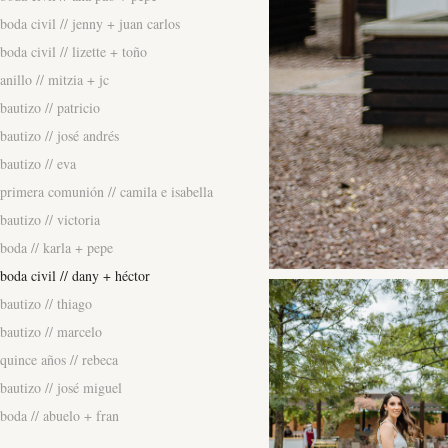
boda civil // jenny + juan carlos
boda civil // lizette + toño
anillo // mitzia + jc
bautizo // patricio
bautizo // josé andrés
bautizo // eva
primera comunión // camila e isabella
bautizo // victoria
boda // karla + pepe
boda civil // dany + héctor
bautizo // thiago
bautizo // marcelo
quince años // rebeca
bautizo // josé miguel
boda // abuelo + fran