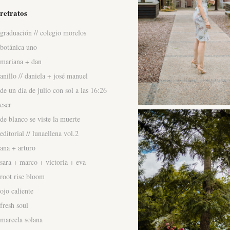
retratos
graduación // colegio morelos
botánica uno
mariana + dan
anillo // daniela + josé manuel
de un día de julio con sol a las 16:26
eser
de blanco se viste la muerte
editorial // lunaellena vol.2
ana + arturo
sara + marco + victoria + eva
root rise bloom
ojo caliente
fresh soul
marcela solana