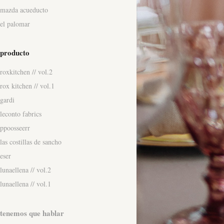
mazda acueducto
el palomar
producto
roxkitchen // vol.2
rox kitchen // vol.1
gardi
leconto fabrics
ppoosseerr
las costillas de sancho
eser
lunaellena // vol.2
lunaellena // vol.1
tenemos que hablar