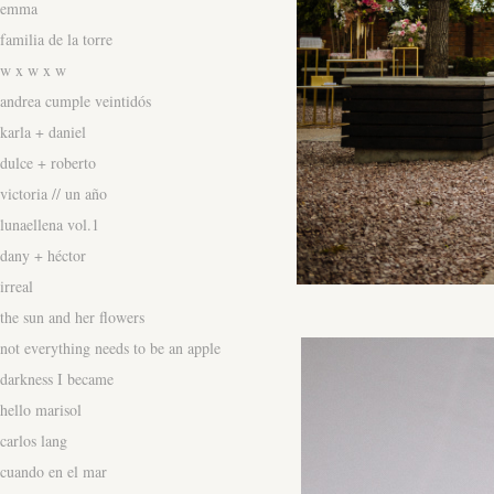
emma
familia de la torre
w x w x w
andrea cumple veintidós
karla + daniel
dulce + roberto
victoria // un año
lunaellena vol.1
dany + héctor
irreal
the sun and her flowers
not everything needs to be an apple
darkness I became
hello marisol
carlos lang
cuando en el mar