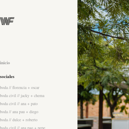
inicio
sociales
boda // florencia + oscar
boda civil // jacky + chema
boda civil // ana + pato
boda // ana pau + diego
boda // dulce + roberto
boda civil // ana pao + pepe