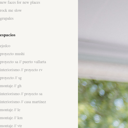
new faces for new places
rock me slow
grupales
espacios
ejedco
proyecto mushi
proyecto sa // puerto vallarta
interiorismo // proyecto rv
proyecto // sg
montaje // gh
interiorismo // proyecto sa
interiorismo // casa martínez
montaje // le
montaje // km
montaje // vtr